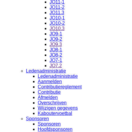
JO11-1
JO11-2
JO11.3
JO10-1
JO10-2
JO10.3
JO9-1
JO9-2
JO9.3
JO8-1
JO8-2
JO7-1
JO7.2
Ledenadministratie
Ledenadministratie
Aanmelden
Contributiereglement
Contributie
Afmelden
Overschrijven
Wijzigen gegevens
Kaboutervoetbal
Sponsoren
Sponsoren
Hoofdsponsoren