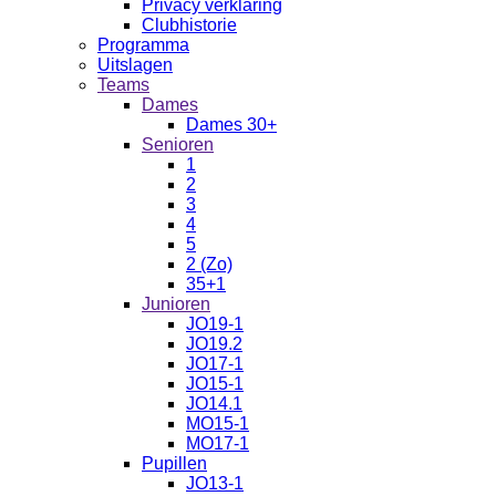
Privacy verklaring
Clubhistorie
Programma
Uitslagen
Teams
Dames
Dames 30+
Senioren
1
2
3
4
5
2 (Zo)
35+1
Junioren
JO19-1
JO19.2
JO17-1
JO15-1
JO14.1
MO15-1
MO17-1
Pupillen
JO13-1