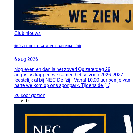
Club nieuws
🔵⚪ ZET HET ALVAST IN JE AGENDA! ⚪🔵
6
aug
2026
Nog even en dan is het zover! Op zaterdag 29
augustus trappen we samen het seizoen 2026-2027
feestelijk af bij NEC Delfzijl! Vanaf 10.00 uur ben je van
harte welkom op ons sportpark. Tijdens de [...]
26 keer gezien
0